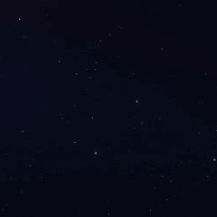
管理
/
节能环保
/
专家登记
/
人才招聘
和浩特市赛罕区鄂尔多
中实咨询集团
官网手机版