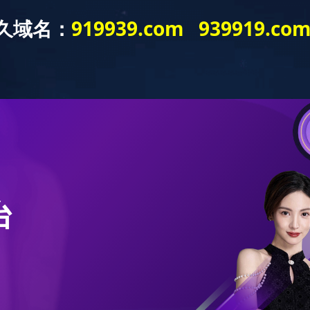
华体会(中
工程咨询
项目管理
国)Huatihui·官方网
站