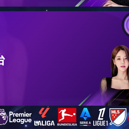
项目咨询
华体会(中国)Huatihui·官方网站华通瑞盛能源有限公司兴旺露天煤矿扩能至
《关于华体会(中国)Huatihui·官方网站和林格尔新区产业发展有限公司与华体
有限公司拟成立合资公司可行…
《包头道路材料循环利用加工中心项目可行性研究报告》 顺利通过专家评
《包头市玉禾田智慧城市环境管理有限公司生活垃圾清运及设施设备的更
政策赋能专业领航——清水河县高岭土技改项目资金申报圆满落地
2025年中央预算内投资项目资金申请工作简报
2025年超长期特别国债资金申请工作简报