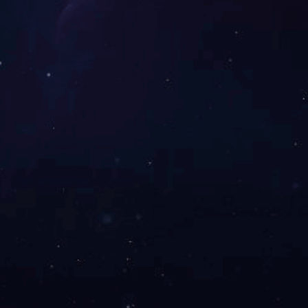
网站
/
新闻动态
/
华体会(中国)Huatihui·官方网站
/
工程咨询
/
项目
 reserved.
电话：0471-5223613 投诉电话：0471-5223607
邮箱：imzs@imzs.com.cn 网址：/
地址：华体会(中国)Huatihui·官方网站自治区呼
斯东街12号银联大厦10层