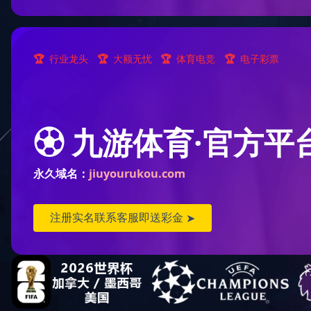
工程咨询
Project Consultancy
完…
规划
技股份
项目咨询
评估咨询
全过程咨询
可行性研究