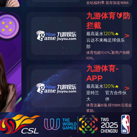
当前位置：
首页
>>工程咨询>>项目咨询
5.00Mt/a项目社会稳定风险评估工作顺利
2026-02-05
会(中国)Huatihui·官方网站华强数智科
2025-08-07
审
2025-08-07
新项目资金申请报告》顺利完…
2025-07-03
2025-07-03
2025-05-07
2025-05-07