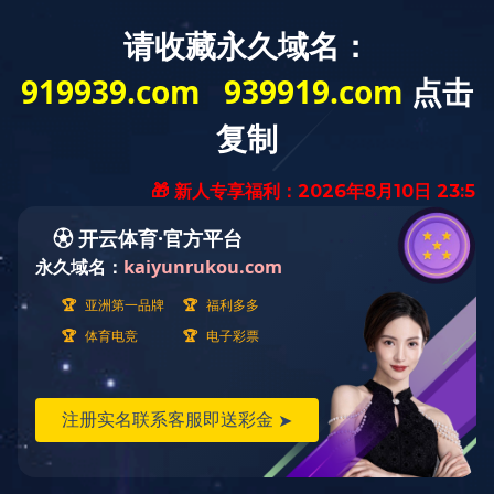
网站首页
华体会(中
新闻动态
华
国)Huatihui·官方网
国)Hua
站