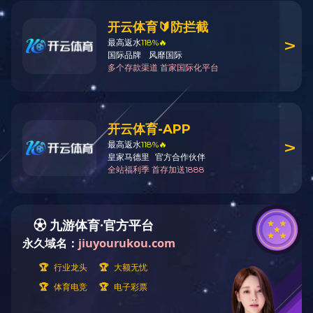
今天是：2026年8月9日 星期日
碳服务
节能环保
Energy Saving And Environmental Protection
公司简介
资质荣誉
行业地位
专业团队
公司业绩