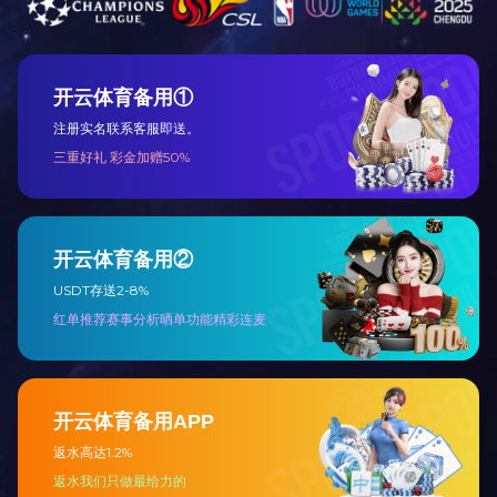
6、
关注
7、
各单
特此通知
网站首页
/
华体会(中国)Huatihui·官方网站
/
新闻
Copyright © 2002-2026 华体会(中国)Huatihui·官方网站 All rights reserved.
蒙ICP备2022002449号-1