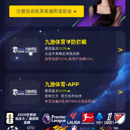
1
、冬季
通知公告
自202
2
、具体
文化活动
上午工时：9
下午工时：1
联系我们
二、注意
Contact us
1、
各单
电话：0471-5223613
综合部做好
投诉电话：0471-5223607
2、
各单
邮箱：imzs@imzs.com.cn
3、
各单
网址：/
件，关闭电
地址：华体会(中国)Huatihui·官方网站自治
4、
各单
区呼和浩特市赛罕区鄂尔多斯东街12号银联
相关规定，
大厦10层
5、
请各