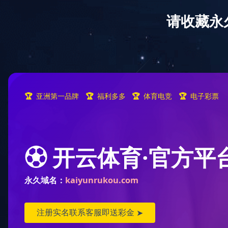
网站首页
华体会(中
新闻动态
国)Huatihui·官方网
站