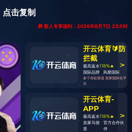
节能环保
专家登记
人才招聘