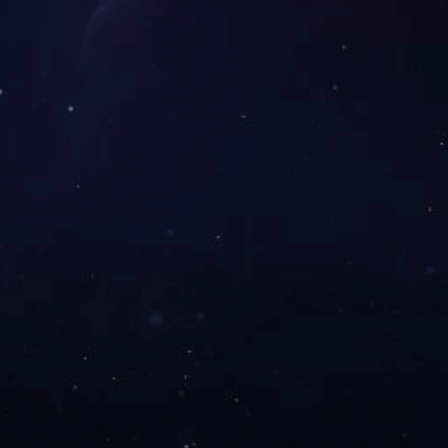
网站
/
新闻动态
/
华体会(中国)Huatihui·官方网站
/
工程咨询
/
项目
 reserved.
电话：0471-5223613 投诉电话：0471-5223607
邮箱：imzs@imzs.com.cn 网址：/
地址：华体会(中国)Huatihui·官方网站自治区呼
斯东街12号银联大厦10层