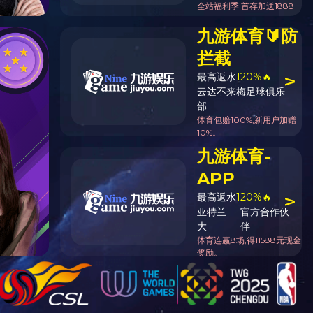
当前位置：
首页
>>工程咨询>>评估咨询
司锂锡多金属矿8000吨/日锂选厂及尾矿库建设项目
并正式提交
量：
1694
次
业有限公司（以下简称“维拉斯托矿业”）委托，我公
限公司锂锡多金属矿8000吨/日锂选厂及尾矿库建设
作，正式提交委托方，获得维拉斯托矿业相关
及地质环境、生态保护、安全生产等多重风险