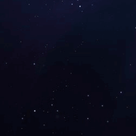
网站首页
/
华体会(中国)Huatihui·官方
Copyright © 2002-2026 华体会(中国)Huatihui·官方网站 All rights
蒙ICP备2022002449号-1