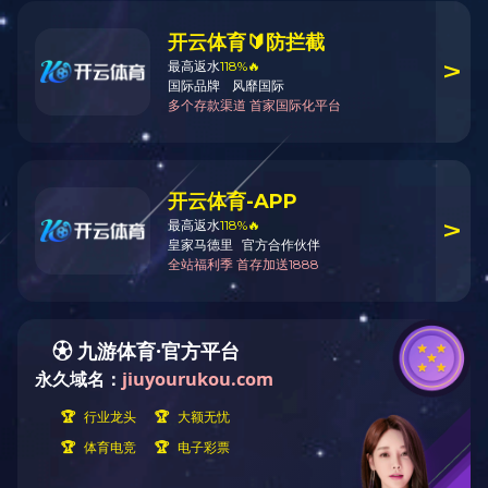
可行性研究
工程咨询
Project Consultancy
完成华体会
规划
项目咨询
近日，由华
王生物科技有
评估咨询
国)Huatih
项目总投
全过程咨询
循环流化床锅
除灰系统、化
可行性研究