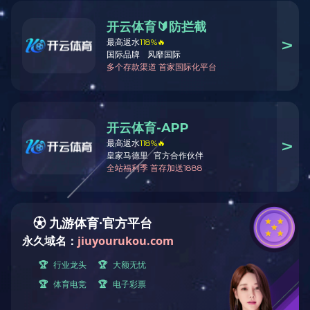
今天是：2026年8月10日 星期一
节能服务
节能环保
Energy Saving And Environmental Protection
完成华体会(中
公司简介
资质荣誉
近日，由
行业地位
国)Huati
部三级审核已经
专业团队
该项目位
资11132万
公司业绩