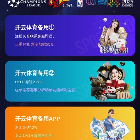
大厦10层
网站首页
/
华体会(中国)Huatihui·官方网站
/
新闻
Copyright © 2002-2026 华体会(中国)Huatihui·官方网站 All rights reserved.
蒙ICP备2022002449号-1