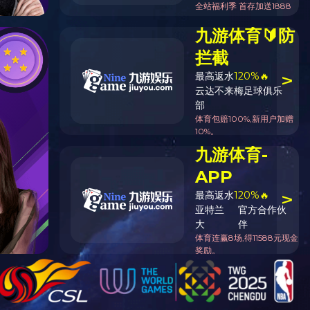
当前位置：
首页
>>新闻动态>>集团新闻
Huatihui·官方网站发展大会简讯
量：
4015
次
会(中国)Huatihui·官方网站发展大会。
十大和二十届二中、三中全会精神，落实国家"双
在供应链绿色转型中的引领支撑作用，推动华体
，促进绿色供应链构建与完善。
绿色华体会(中国)Huatihui·官方网站专业
管理部门、公共资源交易管理与服务机构、有关行业协