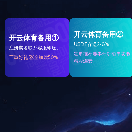
会、
国)
通知公告
文化活动
联系我们
Contact us
电话：0471-5223613
投诉电话：0471-5223607
邮箱：imzs@imzs.com.cn
网址：/
地址：华体会(中国)Huatihui·官方网站自治
区呼和浩特市赛罕区鄂尔多斯东街12号银联
大厦10层