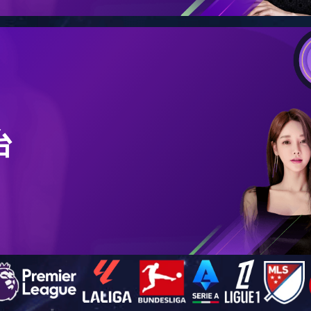
集团新闻
参加中国招标投标协会举办的2025绿色华体会(中国)
发布时间：2025-08-15 浏览
7月31日， 我公司受邀参加了在重庆隆重举行的2025绿色华体
大会主题为"绿色招采·助力双碳"，旨在深入贯彻党的二
战略目标及绿色发展理念，充分发挥中央企业及国有企业
中国)Huatihui·官方网站行业向绿色、可持续方向转型
此次大会由中招协主办，重庆市招标投标协会、中招协国有企业
会联合承办。华体会(中国)Huatihui·官方网站相关