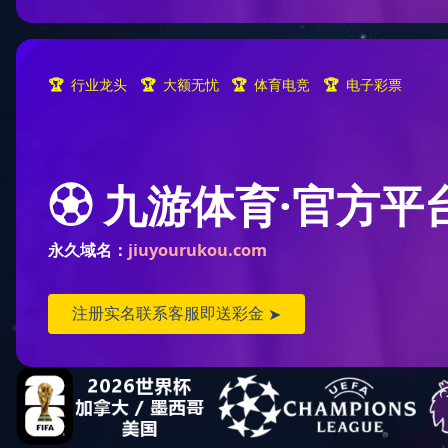
新闻动态
News
集团新闻
招标公司新闻
节能公司新闻
碳"
会(
项目公司新闻
委员
分公司新闻